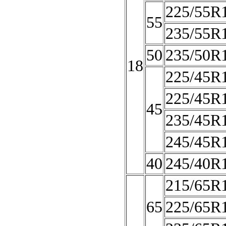
225/55R
55
235/55R
50
235/50R
18
225/45R
225/45R
45
235/45R
245/45R
40
245/40R
215/65R
65
225/65R