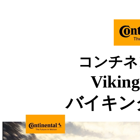
コンチネ
Vikin
バイキン