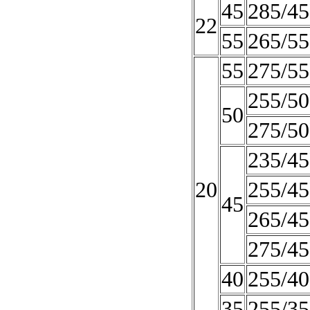
45
285/4
22
55
265/5
55
275/5
255/5
50
275/5
235/4
20
255/4
45
265/4
275/4
40
255/4
35
255/3