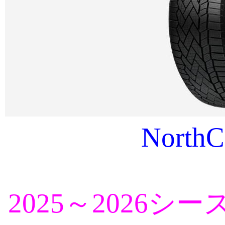
NorthC
2025～2026