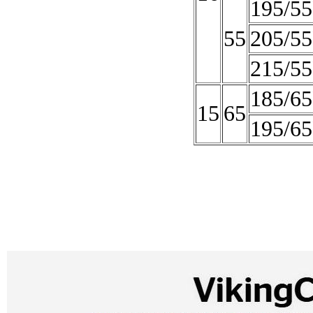
195/5
55
205/5
215/5
185/6
15
65
195/6