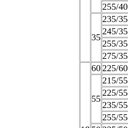
255/4
235/3
245/3
35
255/3
275/3
60
225/6
215/5
225/5
55
235/5
255/5