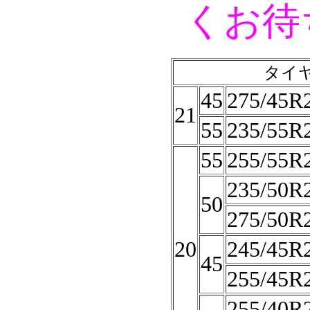
くお待
タイ
45
275/45R
21
55
235/55R
55
255/55R
235/50R
50
275/50R
20
245/45R
45
255/45R
255/40R