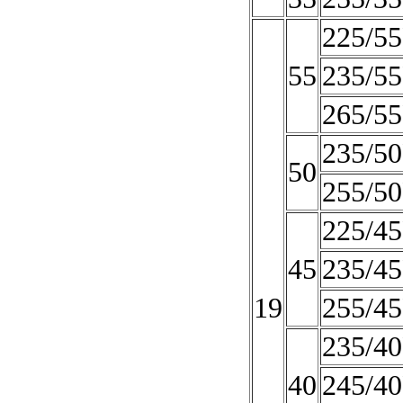
225/5
55
235/5
265/5
235/5
50
255/5
225/4
45
235/4
19
255/4
235/4
40
245/4