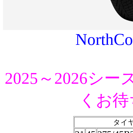
NorthC
2025～2026
くお待
タイ