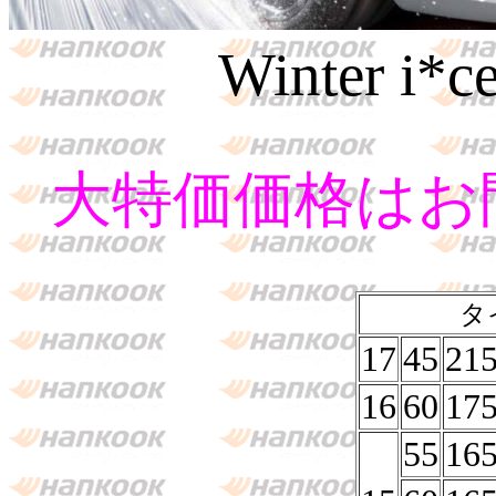
Winter i*c
大特価価格はお
タ
17
45
21
16
60
17
55
16