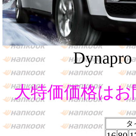
Dynapro
大特価価格はお
タ
16
80
1