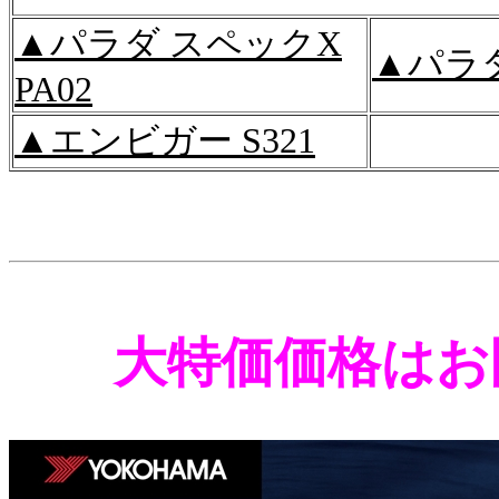
▲パラダ スペックX
▲パラダ
PA02
▲エンビガー S321
大特価価格はお