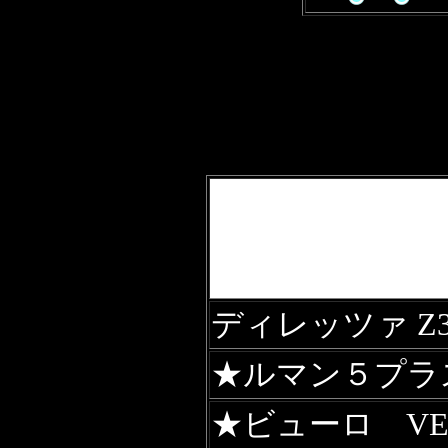
ディレッツァ Z3
★
ルマン５プラ
★ビューロ VE3