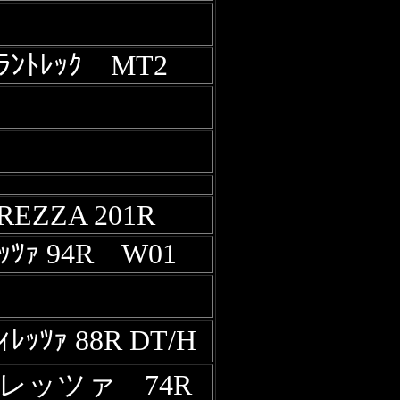
ﾗﾝﾄﾚｯｸ MT2
REZZA 201R
ﾚｯﾂｧ 94R W01
ﾚｯﾂｧ 88R DT/H
レッツァ 74R