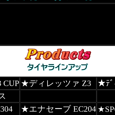
 CUP
★ディレッツァ Z3
★ﾃﾞ
ス
04
★エナセーブ EC204
★SP