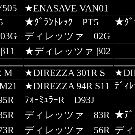
505
★
ENASAVE VAN01
5
★
ｸﾞﾗﾝﾄﾚｯｸ PT5
★ｸﾞ
03G
ディレッツァ 02G
11
★ディレッツァ β02
R M
★DIREZZA 301R S
★DI
ﾃﾞｨ
 M21
★DIREZZA 94R S11
5R
ﾌｫｰﾐｭﾗｰR D93J
5R
ディレッツァ 83R
★ﾃﾞｨ
3R
ディレッツァ 56R
ディ