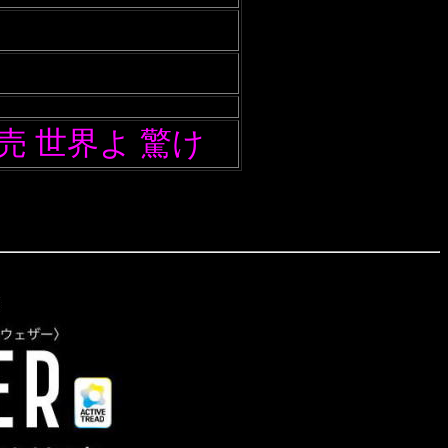
売 世界よ 驚け