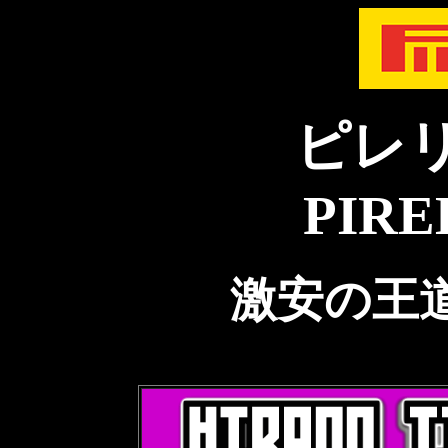
ピレ
PIRE
激安の王