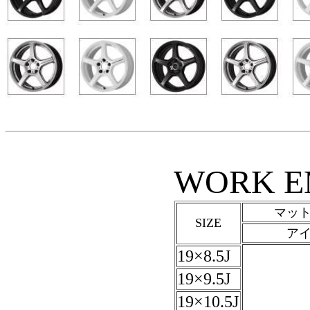
WORK E
マッ
SIZE
ア
19×8.5J
19×9.5J
19×10.5J