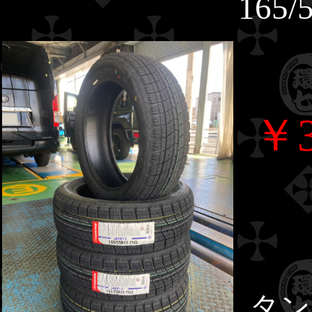
165/
￥3
タン