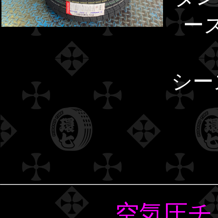
ー
シー
空気圧チ